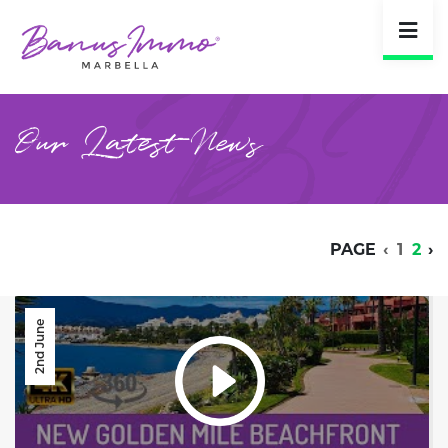
Our Latest News
PAGE
‹
1
2
›
2nd June