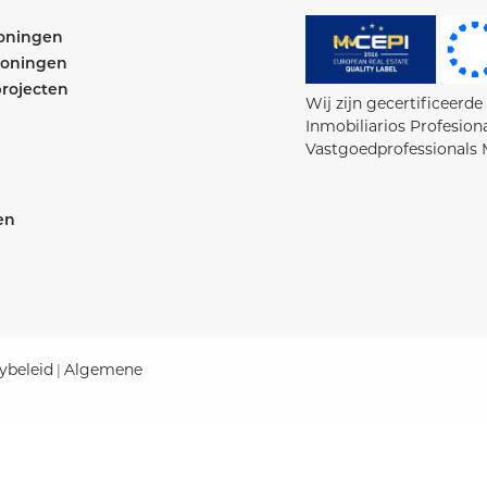
woningen
woningen
rojecten
Wij zijn gecertificeerd
Inmobiliarios Profesion
Vastgoedprofessionals 
en
ybeleid
Algemene
|